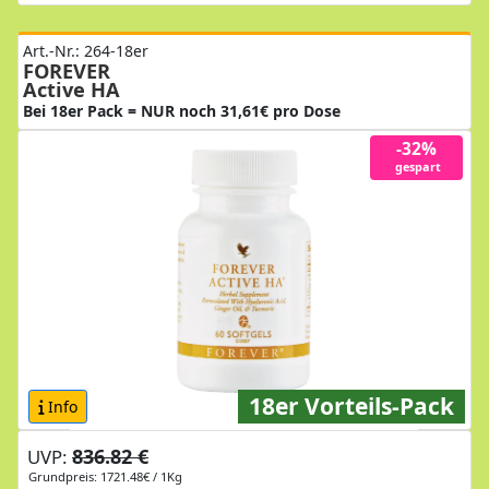
Art.-Nr.: 264-18er
FOREVER
Active HA
Bei 18er Pack = NUR noch 31,61€ pro Dose
-32%
gespart
18er Vorteils-Pack
Info
836.82 €
UVP:
Grundpreis: 1721.48€ / 1Kg