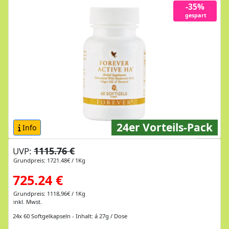
-35%
gespart
24er Vorteils-Pack
Info
1115.76 €
UVP:
Grundpreis: 1721.48€ / 1Kg
725.24 €
Grundpreis: 1118,96€ / 1Kg
inkl. Mwst.
24x 60 Softgelkapseln - Inhalt: á 27g / Dose