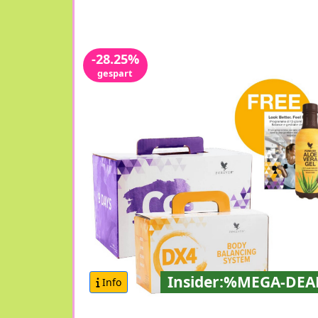
-28.25%
gespart
Insider:%MEGA-DEA
Info