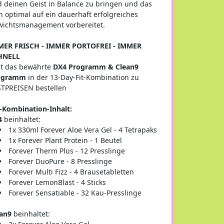
 deinen Geist in Balance zu bringen und das
h optimal auf ein dauerhaft erfolgreiches
ichtsmanagement vorbereitet.
MER FRISCH - IMMER PORTOFREI - IMMER
HNELL
zt das bewährte
DX4 Programm & Clean9
ogramm
in der 13-Day-Fit-Kombination zu
TPREISEN bestellen
-Kombination-Inhalt:
4
beinhaltet:
1x 330ml Forever Aloe Vera Gel - 4 Tetrapaks
1x Forever Plant Protein - 1 Beutel
Forever Therm Plus - 12 Presslinge
Forever DuoPure - 8 Presslinge
Forever Multi Fizz - 4 Brausetabletten
Forever LemonBlast - 4 Sticks
Forever Sensatiable - 32 Kau-Presslinge
an9
beinhaltet: