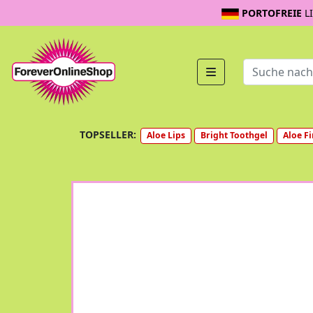
PORTOFREIE
L
TOPSELLER:
Aloe Lips
Bright Toothgel
Aloe Fi