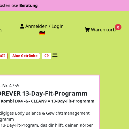
stenlose
Beratung
Anmelden / Login
0
Warenkorb
ps
🇩🇪
RGI
Aloe Getränke
C9
.-Nr. 4759
OREVER 13-Day-Fit-Programm
e Kombi
DX4 -&- CLEAN9
= 13-Day-Fit-Programm
tägiges Body Balance & Gewichtsmanagement
ogramm
 13-Day-Fit-Program, das dir hilft, deinen Körper