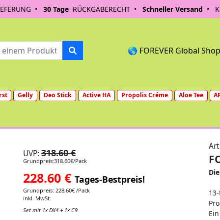
IEFERUNG •
30 Tage
RÜCKGABERECHT •
Schneller Versand
• Ko
🌎 FOREVER Global Sho
rst
Gelly
Deo Stick
Active HA
Propolis Créme
Aloe Tee
A
Art
318.60 €
UVP:
F
Grundpreis:318.60€/Pack
Di
228.60
€
Tages-Bestpreis!
Grundpreis: 228,60€ /Pack
13-
inkl. MwSt.
Pr
Set mit 1x DX4 + 1x C9
Ein