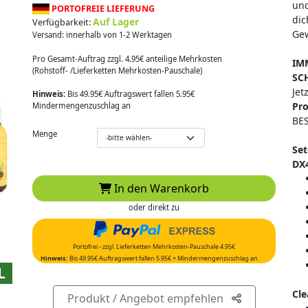
und
PORTOFREIE LIEFERUNG
dic
Auf Lager
Verfügbarkeit:
Gew
Versand: innerhalb von 1-2 Werktagen
Pro Gesamt-Auftrag zzgl. 4.95€ anteilige Mehrkosten
IM
(Rohstoff- /Lieferketten Mehrkosten-Pauschale)
SC
Jet
Hinweis:
Bis 49.95€ Auftragswert fallen 5.95€
Pr
Mindermengenzuschlag an
BES
Menge
Set
DX
In den Warenkorb
oder direkt zu
Portofrei - zzgl. Lieferketten Mehrkosten-Pauschale 4.95€
Hinweis:
Bis 49.95€ Auftragswert fallen 5.95€ = Mindermengenzuschlag an.
L
Cle
Produkt / Angebot empfehlen