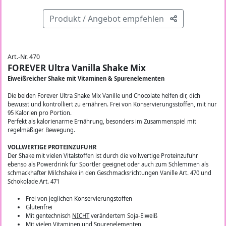
Produkt / Angebot empfehlen
Art.-Nr. 470
FOREVER Ultra Vanilla Shake Mix
Eiweißreicher Shake mit Vitaminen & Spurenelementen
Die beiden Forever Ultra Shake Mix Vanille und Chocolate helfen dir, dich
bewusst und kontrolliert zu ernähren. Frei von Konservierungsstoffen, mit nur
95 Kalorien pro Portion.
Perfekt als kalorienarme Ernährung, besonders im Zusammenspiel mit
regelmäßiger Bewegung.
VOLLWERTIGE PROTEINZUFUHR
Der Shake mit vielen Vitalstoffen ist durch die vollwertige Proteinzufuhr
ebenso als Powerdrink für Sportler geeignet oder auch zum Schlemmen als
schmackhafter Milchshake in den Geschmacksrichtungen Vanille Art. 470 und
Schokolade Art. 471
Frei von jeglichen Konservierungstoffen
Glutenfrei
Mit gentechnisch
NICHT
verändertem Soja-Eiweiß
Mit vielen Vitaminen und Spurenelementen