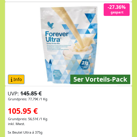
-27.36%
gespart
5er Vorteils-Pack
Info
145.85 €
UVP:
Grundpreis: 77,79€ /1 Kg
105.95 €
Grundpreis: 56,51€ /1 Kg
inkl. Mwst.
5x Beutel Ultra á 375g