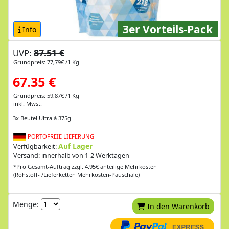
3er Vorteils-Pack
Info
87.51 €
UVP:
Grundpreis: 77,79€ /1 Kg
67.35 €
Grundpreis: 59,87€ /1 Kg
inkl. Mwst.
3x Beutel Ultra á 375g
PORTOFREIE LIEFERUNG
Auf Lager
Verfügbarkeit:
Versand: innerhalb von 1-2 Werktagen
*Pro Gesamt-Auftrag zzgl. 4.95€ anteilige Mehrkosten
(Rohstoff- /Lieferketten Mehrkosten-Pauschale)
Menge:
In den Warenkorb