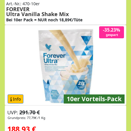
Art.-Nr.: 470-10er
FOREVER
Ultra Vanilla Shake Mix
Bei 10er Pack = NUR noch 18,89€/Tüte
-35.23%
gespart
10er Vorteils-Pack
Info
291.70 €
UVP:
Grundpreis: 77,79€ /1 Kg
188.93 €