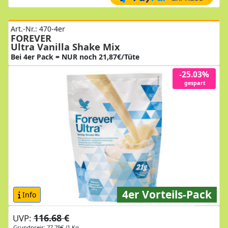
Art.-Nr.: 470-4er
FOREVER
Ultra Vanilla Shake Mix
Bei 4er Pack = NUR noch 21,87€/Tüte
-25.03%
gespart
4er Vorteils-Pack
Info
116.68 €
UVP:
Grundpreis: 77,79€ /1 Kg