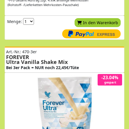
*Pro Gesamt-Auftrag zzgl. 4.95€ anteilige Mehrkosten
(Rohstoff- /Lieferketten Mehrkosten-Pauschale)
Menge:
In den Warenkorb
Art.-Nr.: 470-3er
FOREVER
Ultra Vanilla Shake Mix
Bei 3er Pack = NUR noch 22,45€/Tüte
-23.04%
gespart