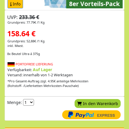
8er Vorteils-Pack
Info
233.36 €
UVP:
Grundpreis: 77.79€ /1 Kg
158.64 €
Grundpreis: 52,88€ /1 Kg
inkl. Mwst.
8x Beutel Ultra á 375g
PORTOFREIE LIEFERUNG
Auf Lager
Verfügbarkeit:
Versand: innerhalb von 1-2 Werktagen
*Pro Gesamt-Auftrag zzgl. 4.95€ anteilige Mehrkosten
(Rohstoff- /Lieferketten Mehrkosten-Pauschale)
Menge:
In den Warenkorb