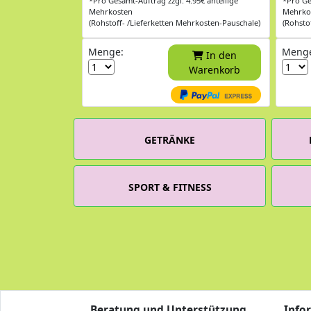
*Pro Gesamt-Auftrag zzgl. 4.95€ anteilige
*Pro Ge
Mehrkosten
Mehrko
(Rohstoff- /Lieferketten Mehrkosten-Pauschale)
(Rohsto
Menge:
Meng
In den
Warenkorb
GETRÄNKE
SPORT & FITNESS
Beratung und Unterstützung
Info