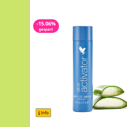
-15.06%
gespart
Info