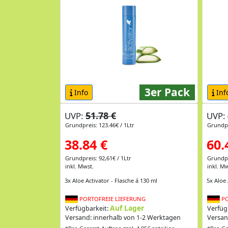
3er Pack
Info
Inf
51.78 €
UVP:
UVP:
Grundpreis: 123.46€ / 1Ltr
Grundpr
38.84 €
60.
Grundpreis: 92,61€ / 1Ltr
Grundpr
inkl. Mwst.
inkl. Mw
3x Aloe Activator - Flasche á 130 ml
5x Aloe 
PORTOFREIE LIEFERUNG
PO
Auf Lager
Verfügbarkeit:
Verfüg
Versand: innerhalb von 1-2 Werktagen
Versan