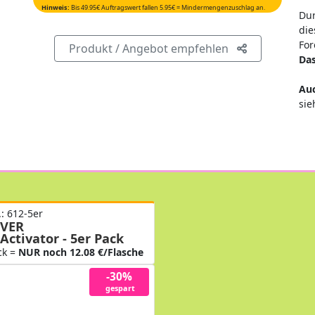
Hinweis:
Bis 49.95€ Auftragswert fallen 5.95€ = Mindermengenzuschlag an.
Dur
die
For
Produkt / Angebot empfehlen
Das
Auc
sie
.: 612-5er
VER
Activator - 5er Pack
ck =
NUR noch 12.08 €/Flasche
-30%
gespart