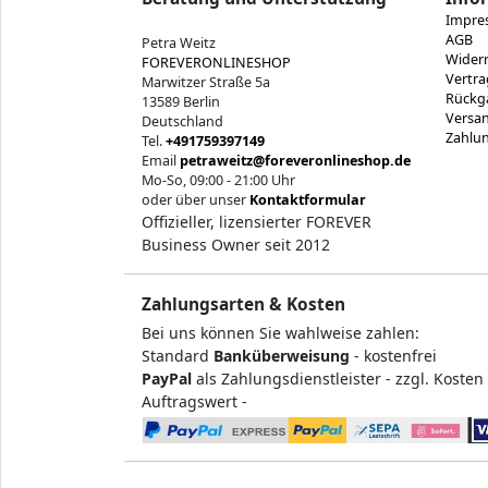
Impre
AGB
Petra Weitz
Widerr
FOREVERONLINESHOP
Vertra
Marwitzer Straße 5a
Rückg
13589 Berlin
Versan
Deutschland
Zahlu
Tel.
+491759397149
Email
petraweitz@foreveronlineshop.de
Mo-So, 09:00 - 21:00 Uhr
oder über unser
Kontaktformular
Offizieller, lizensierter FOREVER
Business Owner seit 2012
Zahlungsarten & Kosten
Bei uns können Sie wahlweise zahlen:
Standard
Banküberweisung
- kostenfrei
PayPal
als Zahlungsdienstleister - zzgl. Koste
Auftragswert -