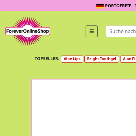
PORTOFREIE
L
TOPSELLER:
Aloe Lips
Bright Toothgel
Aloe Fi