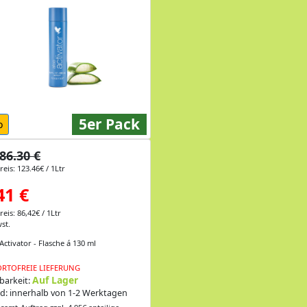
5er Pack
o
86.30 €
eis: 123.46€ / 1Ltr
41 €
eis: 86,42€ / 1Ltr
st.
Activator - Flasche á 130 ml
RTOFREIE LIEFERUNG
Auf Lager
barkeit:
d: innerhalb von 1-2 Werktagen