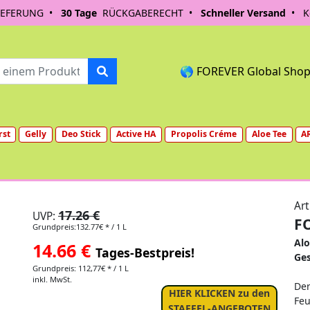
IEFERUNG •
30 Tage
RÜCKGABERECHT •
Schneller Versand
• Ko
🌎 FOREVER Global Sho
rst
Gelly
Deo Stick
Active HA
Propolis Créme
Aloe Tee
A
Art
17.26 €
UVP:
FO
Grundpreis:132.77€ * / 1 L
Alo
14.66
€
Tages-Bestpreis!
Ges
Grundpreis: 112,77€ * / 1 L
inkl. MwSt.
Der
HIER KLICKEN zu den
Feu
STAFFEL-ANGEBOTEN