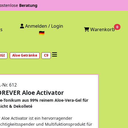
stenlose
Beratung
Anmelden / Login
0
Warenkorb
ps
🇩🇪
RGI
Aloe Getränke
C9
.-Nr. 612
REVER Aloe Activator
e-Tonikum aus 99% reinem Aloe-Vera-Gel für
icht & Dekolleté
 Aloe Activator ist ein hervorragender
chtigkeitsspender und Multifuktionsprodukt für