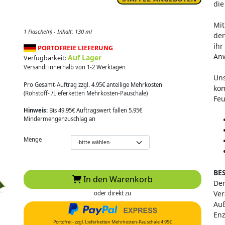
di
Mit
1 Flasche(n) - Inhalt: 130 ml
der
ihr
PORTOFREIE LIEFERUNG
An
Auf Lager
Verfügbarkeit:
Versand: innerhalb von 1-2 Werktagen
Uns
Pro Gesamt-Auftrag zzgl. 4.95€ anteilige Mehrkosten
kom
(Rohstoff- /Lieferketten Mehrkosten-Pauschale)
Feu
Hinweis:
Bis 49.95€ Auftragswert fallen 5.95€
Mindermengenzuschlag an
Menge
BE
In den Warenkorb
Der
Ver
oder direkt zu
Auß
Enz
Portofrei - zzgl. Lieferketten Mehrkosten-Pauschale 4.95€