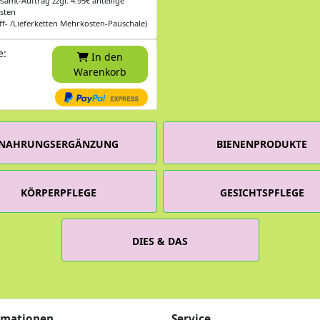
samt-Auftrag zzgl. 4.95€ anteilige
sten
ff- /Lieferketten Mehrkosten-Pauschale)
e:
In den
Warenkorb
NAHRUNGSERGÄNZUNG
BIENENPRODUKTE
KÖRPERPFLEGE
GESICHTSPFLEGE
DIES & DAS
rmationen
Service